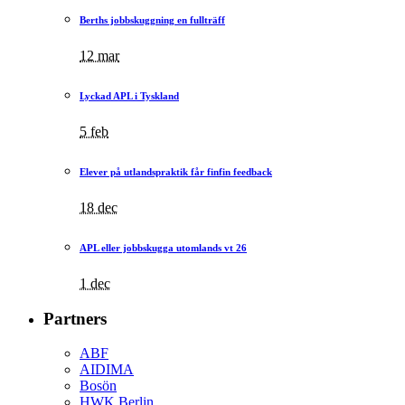
Berths jobbskuggning en fullträff
12 mar
Lyckad APL i Tyskland
5 feb
Elever på utlandspraktik får finfin feedback
18 dec
APL eller jobbskugga utomlands vt 26
1 dec
Partners
ABF
AIDIMA
Bosön
HWK Berlin