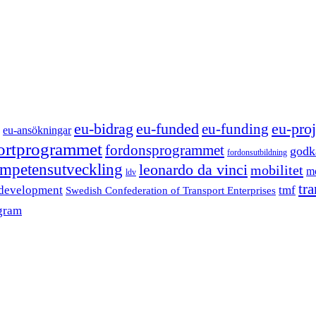
eu-funded
eu-proj
eu-bidrag
eu-funding
eu-ansökningar
portprogrammet
fordonsprogrammet
godk
fordonsutbildning
mpetensutveckling
leonardo da vinci
mobilitet
mo
ldv
tr
 development
tmf
Swedish Confederation of Transport Enterprises
gram