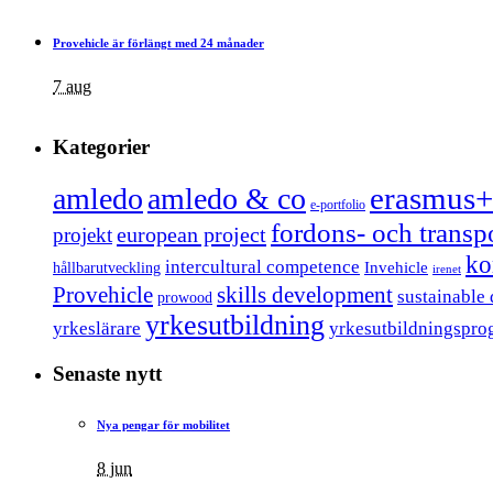
Provehicle är förlängt med 24 månader
7 aug
Kategorier
erasmus+
amledo
amledo & co
e-portfolio
fordons- och trans
european project
projekt
ko
intercultural competence
Invehicle
hållbarutveckling
irenet
Provehicle
skills development
sustainable
prowood
yrkesutbildning
yrkeslärare
yrkesutbildningspro
Senaste nytt
Nya pengar för mobilitet
8 jun