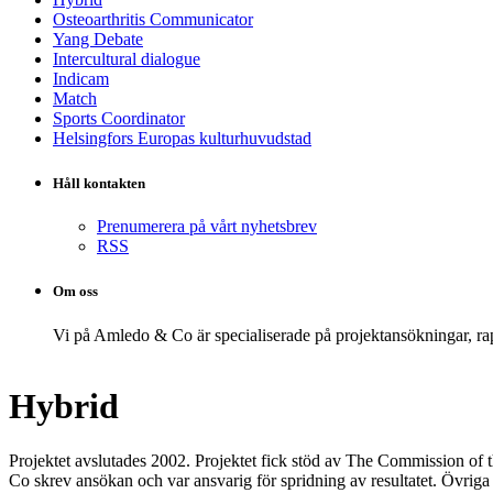
Osteoarthritis Communicator
Yang Debate
Intercultural dialogue
Indicam
Match
Sports Coordinator
Helsingfors Europas kulturhuvudstad
Håll kontakten
Prenumerera på vårt nyhetsbrev
RSS
Om oss
Vi på Amledo & Co är specialiserade på projekt­ansökningar, 
Hybrid
Projektet avslutades 2002. Projektet fick stöd av The Commission 
Co skrev ansökan och var ansvarig för spridning av resultatet. Öv