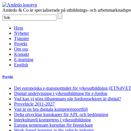
Amledo & Co är specialiserade på utbildnings- och arbetsmarknadspro
Hem
Nyheter
Tjänster
Projekt
Om oss
Kontakt
E-learning
English
Projekt
Det europeiska e-transportnätet för yrkesutbildning (ETN4VET
Digital undervisning i yrkesutbildning för e-fordon
Vad kan vi göra tillsammans när fordonssektorn är digital?
Provehicle 2011-2027
Vad är en bra digitala kompetensportfölj
Delta utvecklar kunskaper för APL och bedömning
Interkulturell kompetens i yrkesutbildning
Europa gemensam kursplan för finsnickare
Work-based learning in the vehicle industry