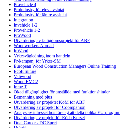
Provehicle 4
Proindustry för elev avslutat
Proindustry för lärare avslutat
Integration
Invehicle 1-2
Provehicle 1-2
ProWood
Utvärdering av fattigdomsprojekt för ABF
Woodworkers Abroad
InWood
Yrkesvägledning inom handeln
Pr-kampanj för Yrkes-SM
European Wood Construction Managers Online Training
Ecofurniture
Valiwood
Wood EMC2
Irene.T
Ökad tillgänglighet för anställda med funktionshinder
Bemanning med plus
Utvärdering av projektet KoM för ABF
Utvärdering av projekt för Coompanion
Analys av intresset hos företag att delta i olika EU-program
Utvärdering av projekt för Röda Korset
Dual Career - DC Sport
Hybrid