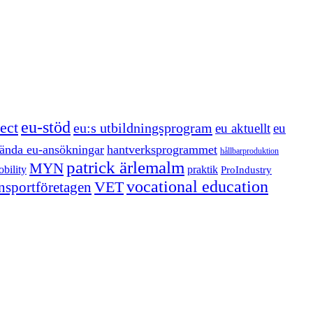
eu-stöd
ect
eu:s utbildningsprogram
eu aktuellt
eu
ända eu-ansökningar
hantverksprogrammet
hållbarproduktion
patrick ärlemalm
MYN
bility
praktik
ProIndustry
vocational education
VET
ansportföretagen