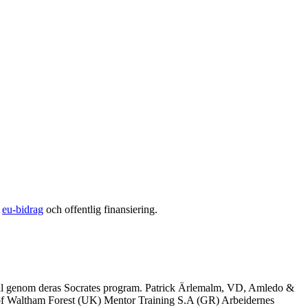
å
eu-bidrag
och offentlig finansiering.
eral genom deras Socrates program. Patrick Ärlemalm, VD, Amledo &
 of Waltham Forest (UK) Mentor Training S.A (GR) Arbeidernes