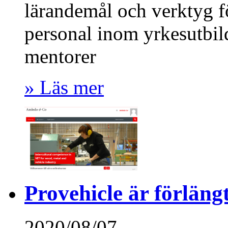
lärandemål och verktyg fö
personal inom yrkesutbil
mentorer
» Läs mer
Provehicle är förlän
2020/08/07