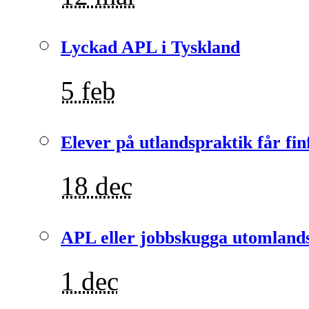
Lyckad APL i Tyskland
5 feb
Elever på utlandspraktik får fin
18 dec
APL eller jobbskugga utomlands
1 dec