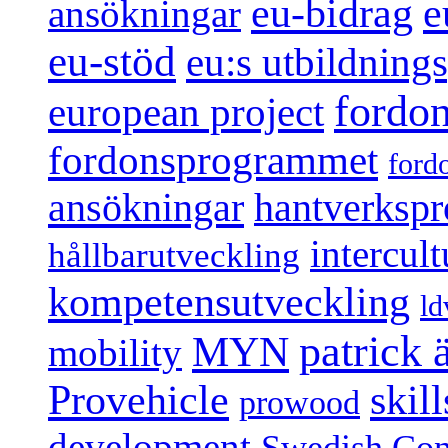
e
eu-bidrag
ansökningar
eu-stöd
eu:s utbildnin
fordo
european project
fordonsprogrammet
ford
ansökningar
hantverksp
intercul
hållbarutveckling
kompetensutveckling
ld
patrick
MYN
mobility
Provehicle
skil
prowood
development
Swedish Conf