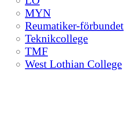
LO
MYN
Reumatiker-förbundet
Teknikcollege
TMF
West Lothian College