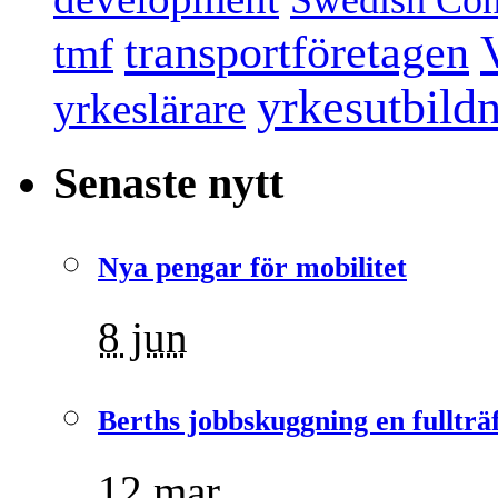
transportföretagen
tmf
yrkesutbild
yrkeslärare
Senaste nytt
Nya pengar för mobilitet
8 jun
Berths jobbskuggning en fullträ
12 mar