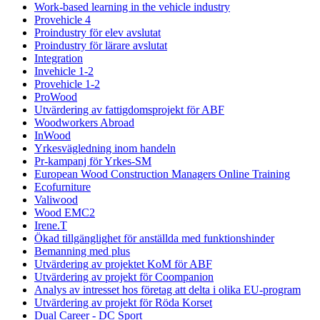
Work-based learning in the vehicle industry
Provehicle 4
Proindustry för elev avslutat
Proindustry för lärare avslutat
Integration
Invehicle 1-2
Provehicle 1-2
ProWood
Utvärdering av fattigdomsprojekt för ABF
Woodworkers Abroad
InWood
Yrkesvägledning inom handeln
Pr-kampanj för Yrkes-SM
European Wood Construction Managers Online Training
Ecofurniture
Valiwood
Wood EMC2
Irene.T
Ökad tillgänglighet för anställda med funktionshinder
Bemanning med plus
Utvärdering av projektet KoM för ABF
Utvärdering av projekt för Coompanion
Analys av intresset hos företag att delta i olika EU-program
Utvärdering av projekt för Röda Korset
Dual Career - DC Sport