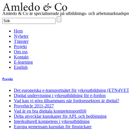
Amledo & Co är specialiserade på utbildnings- och arbetsmarknadspro
Hem
Nyheter
Tjänster
Projekt
Om oss
Kontakt
E-learning
English
Projekt
Det europeiska e-transportnätet för yrkesutbildning (ETN4VET
Digital undervisning i yrkesutbildning för e-fordon
Vad kan vi göra tillsammans när fordonssektorn är digital?
Provehicle 2011-2027
Vad är en bra digitala kompetensportfölj
Delta utvecklar kunskaper för APL och bedömning
Interkulturell kompetens i yrkesutbildning
Europa gemensam kursplan för finsnickare