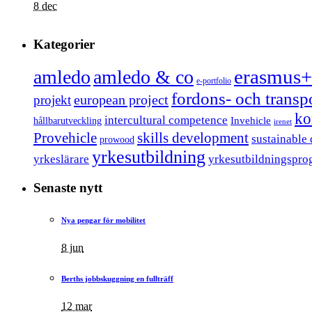
8 dec
Kategorier
erasmus+
amledo
amledo & co
e-portfolio
fordons- och trans
european project
projekt
ko
intercultural competence
Invehicle
hållbarutveckling
irenet
Provehicle
skills development
sustainable
prowood
yrkesutbildning
yrkeslärare
yrkesutbildningspro
Senaste nytt
Nya pengar för mobilitet
8 jun
Berths jobbskuggning en fullträff
12 mar