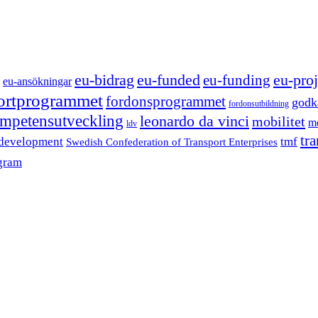
eu-funded
eu-proj
eu-bidrag
eu-funding
eu-ansökningar
portprogrammet
fordonsprogrammet
godk
fordonsutbildning
mpetensutveckling
leonardo da vinci
mobilitet
mo
ldv
tr
 development
tmf
Swedish Confederation of Transport Enterprises
gram