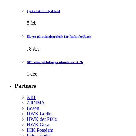
Lyckad APL i Tyskland
5 feb
Elever på utlandspraktik får finfin feedback
18 dec
APL eller jobbskugga utomlands vt 26
1 dec
Partners
ABF
AIDIMA
Bosön
HWK Berlin
HWK der Pfalz
HWK Gera
IHK Potsdam
Industrirådet