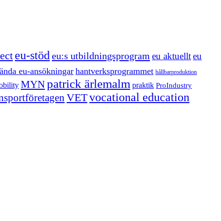
eu-stöd
ect
eu:s utbildningsprogram
eu aktuellt
eu
ända eu-ansökningar
hantverksprogrammet
hållbarproduktion
patrick ärlemalm
MYN
bility
praktik
ProIndustry
vocational education
VET
ansportföretagen