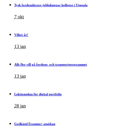
Tysk fordonslärare jobbskuggar kollegor i Uppsala
7 okt
Vilket år!
13 jan
Allt fler vill gå fordons- och transportprogrammet
13 jan
Lektionsplan för digital portfolio
28 jan
Godkänd Erasmus+ ansökan