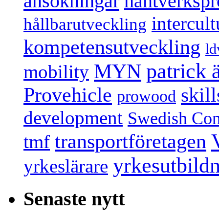
ansökningar
hantverksp
intercul
hållbarutveckling
kompetensutveckling
ld
patrick
MYN
mobility
Provehicle
skil
prowood
development
Swedish Conf
transportföretagen
tmf
yrkesutbild
yrkeslärare
Senaste nytt