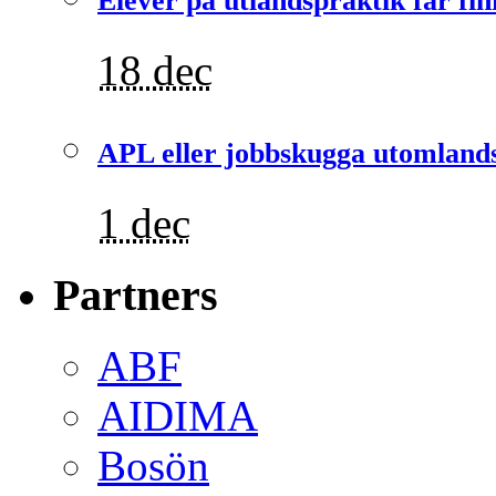
Elever på utlandspraktik får fin
18 dec
APL eller jobbskugga utomlands
1 dec
Partners
ABF
AIDIMA
Bosön