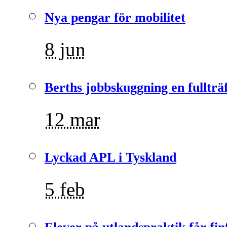
Nya pengar för mobilitet
8 jun
Berths jobbskuggning en fullträ
12 mar
Lyckad APL i Tyskland
5 feb