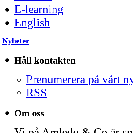
E-learning
English
Nyheter
Håll kontakten
Prenumerera på vårt n
RSS
Om oss
Vi på Amledo & Co är spe