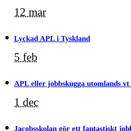
12 mar
Lyckad APL i Tyskland
5 feb
APL eller jobbskugga utomlands vt
1 dec
Jacobsskolan gör ett fantastiskt job