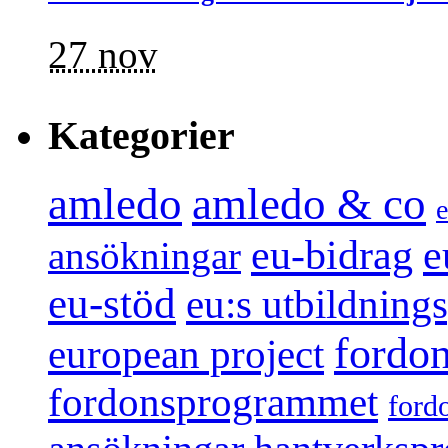
27 nov
Kategorier
amledo
amledo & co
e
e
eu-bidrag
ansökningar
eu-stöd
eu:s utbildnin
fordo
european project
fordonsprogrammet
ford