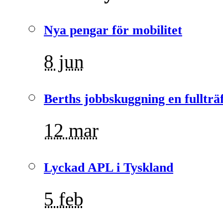
Nya pengar för mobilitet
8 jun
Berths jobbskuggning en fullträ
12 mar
Lyckad APL i Tyskland
5 feb