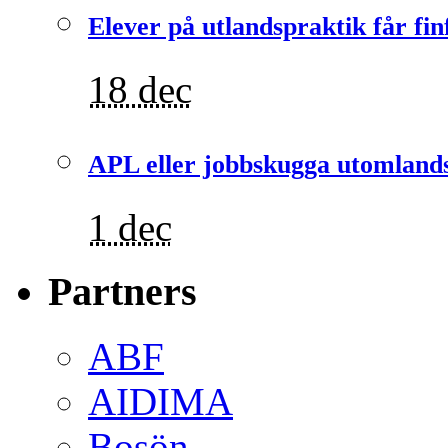
Elever på utlandspraktik får fin
18 dec
APL eller jobbskugga utomlands
1 dec
Partners
ABF
AIDIMA
Bosön