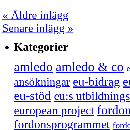
«
Äldre inlägg
Senare inlägg
»
Kategorier
amledo
amledo & co
e
e
eu-bidrag
ansökningar
eu-stöd
eu:s utbildnin
fordo
european project
fordonsprogrammet
ford