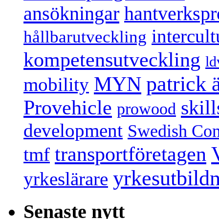
ansökningar
hantverksp
intercul
hållbarutveckling
kompetensutveckling
ld
patrick
MYN
mobility
Provehicle
skil
prowood
development
Swedish Conf
transportföretagen
tmf
yrkesutbild
yrkeslärare
Senaste nytt