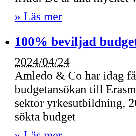
» Läs mer
100% beviljad budge
2024/04/24
Amledo & Co har idag fåt
budgetansökan till Erasm
sektor yrkesutbildning, 
sökta budget
» Läs mer