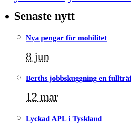
Senaste nytt
Nya pengar för mobilitet
8 jun
Berths jobbskuggning en fullträ
12 mar
Lyckad APL i Tyskland