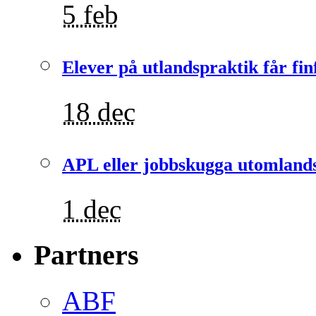
5 feb
Elever på utlandspraktik får fin
18 dec
APL eller jobbskugga utomlands
1 dec
Partners
ABF