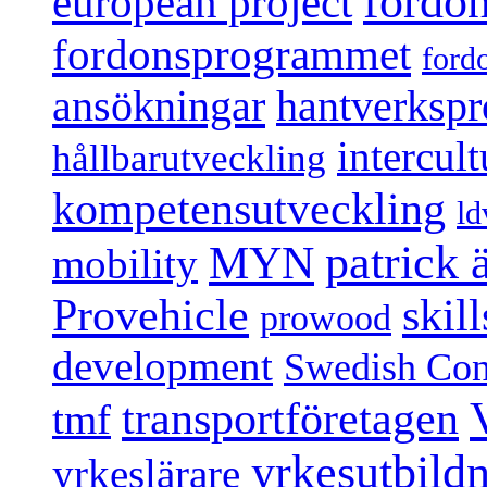
fordo
european project
fordonsprogrammet
ford
ansökningar
hantverksp
intercul
hållbarutveckling
kompetensutveckling
ld
patrick
MYN
mobility
Provehicle
skil
prowood
development
Swedish Conf
transportföretagen
tmf
yrkesutbild
yrkeslärare