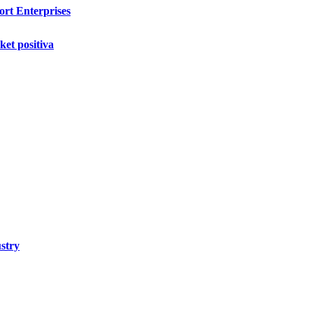
ort Enterprises
ket positiva
stry