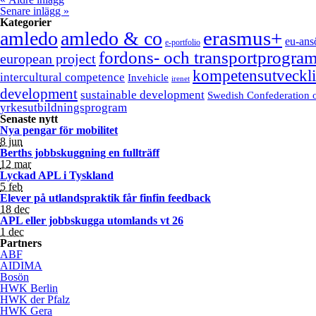
Senare inlägg
»
Kategorier
erasmus+
amledo
amledo & co
eu-ans
e-portfolio
fordons- och transportprogra
european project
kompetensutveckl
intercultural competence
Invehicle
irenet
development
sustainable development
Swedish Confederation o
yrkesutbildningsprogram
Senaste nytt
Nya pengar för mobilitet
8 jun
Berths jobbskuggning en fullträff
12 mar
Lyckad APL i Tyskland
5 feb
Elever på utlandspraktik får finfin feedback
18 dec
APL eller jobbskugga utomlands vt 26
1 dec
Partners
ABF
AIDIMA
Bosön
HWK Berlin
HWK der Pfalz
HWK Gera