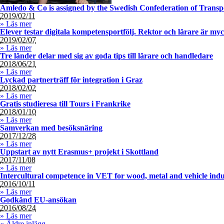
Amledo & Co is assigned by the Swedish Confederation of Transp
2019/02/11
» Läs mer
Elever testar digitala kompetensportfölj. Rektor och lärare är myc
2019/02/07
» Läs mer
Tre länder delar med sig av goda tips till lärare och handledare
2018/06/21
» Läs mer
Lyckad partnerträff för integration i Graz
2018/02/02
» Läs mer
Gratis studieresa till Tours i Frankrike
2018/01/10
» Läs mer
Samverkan med besöksnäring
2017/12/28
» Läs mer
Uppstart av nytt Erasmus+ projekt i Skottland
2017/11/08
» Läs mer
Intercultural competence in VET for wood, metal and vehicle indu
2016/10/11
» Läs mer
Godkänd EU-ansökan
2016/08/24
» Läs mer
«
Äldre inlägg