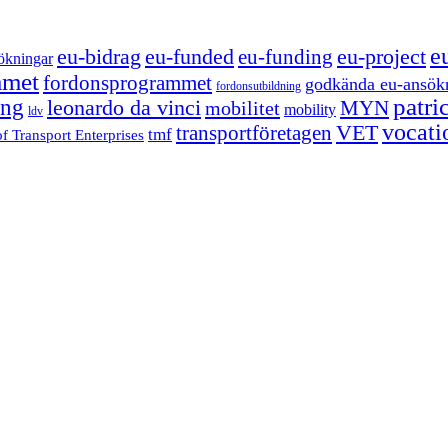
e
eu-funded
eu-project
eu-bidrag
eu-funding
ökningar
mmet
fordonsprogrammet
godkända eu-ansök
fordonsutbildning
patri
ing
leonardo da vinci
MYN
mobilitet
mobility
ldv
vocati
VET
transportföretagen
tmf
f Transport Enterprises