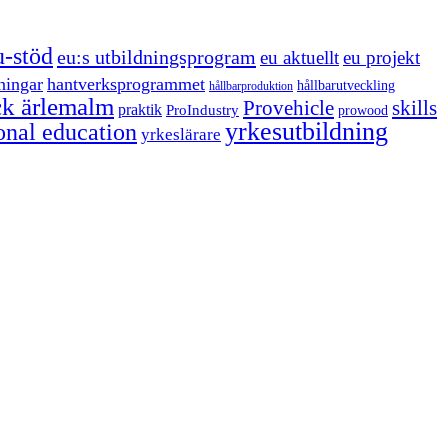
u-stöd
eu:s utbildningsprogram
eu aktuellt
eu projekt
ningar
hantverksprogrammet
hållbarutveckling
hållbarproduktion
ck ärlemalm
Provehicle
skills
praktik
ProIndustry
prowood
yrkesutbildning
onal education
yrkeslärare