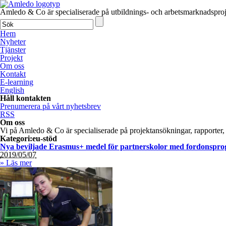
Amledo & Co är specialiserade på utbildnings- och arbetsmarknadsproj
Hem
Nyheter
Tjänster
Projekt
Om oss
Kontakt
E-learning
English
Håll kontakten
Prenumerera på vårt nyhetsbrev
RSS
Om oss
Vi på Amledo & Co är specialiserade på projekt­ansökningar, rapport
Kategori:eu-stöd
Nya beviljade Erasmus+ medel för partnerskolor med fordonspr
2019/05/07
» Läs mer