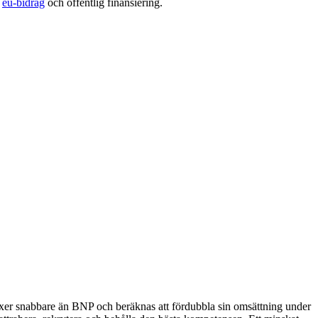
å
eu-bidrag
och offentlig finansiering.
er snabbare än BNP och beräknas att fördubbla sin omsättning under