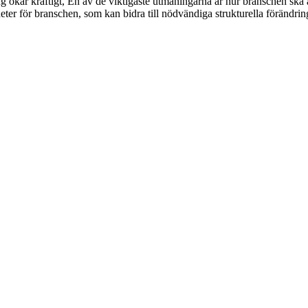
kar kraftigt, En av de viktigaste utmaningarna är hur branschen ska a
r för branschen, som kan bidra till nödvändiga strukturella förändringa