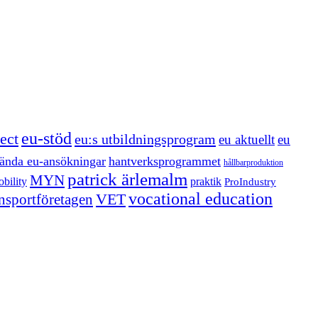
eu-stöd
ect
eu:s utbildningsprogram
eu aktuellt
eu
ända eu-ansökningar
hantverksprogrammet
hållbarproduktion
patrick ärlemalm
MYN
bility
praktik
ProIndustry
vocational education
VET
ansportföretagen