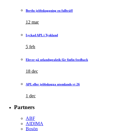
Berths jobbskuggning en fullträff
12 mar
Lyckad APL i Tyskland
5 feb
Elever på utlandspraktik får finfin feedback
18 dec
APL eller jobbskugga utomlands vt 26
1 dec
Partners
ABF
AIDIMA
Bosön