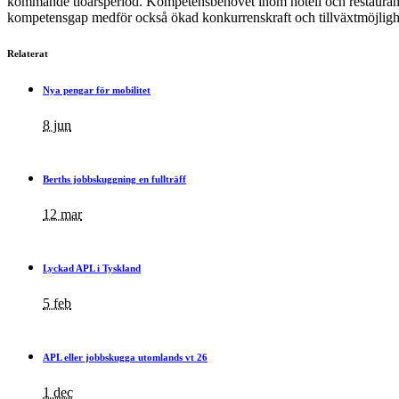
kommande tioårsperiod. Kompetensbehovet inom hotell och restaurang ö
kompetensgap medför också ökad konkurrenskraft och tillväxtmöjlighete
Relaterat
Nya pengar för mobilitet
8 jun
Berths jobbskuggning en fullträff
12 mar
Lyckad APL i Tyskland
5 feb
APL eller jobbskugga utomlands vt 26
1 dec