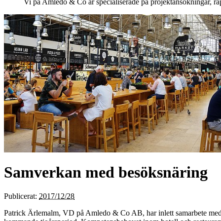
Vi på Amledo & Co är specialiserade på projekt­ansökningar, 
Samverkan med besöksnäring
Publicerat:
2017/12/28
Patrick Ärlemalm, VD på Amledo & Co AB, har inlett samarbete med 