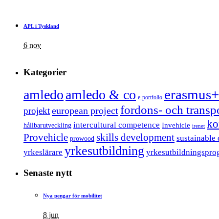
APL i Tyskland
6 nov
Kategorier
erasmus+
amledo
amledo & co
e-portfolio
fordons- och trans
european project
projekt
ko
intercultural competence
Invehicle
hållbarutveckling
irenet
Provehicle
skills development
sustainable
prowood
yrkesutbildning
yrkeslärare
yrkesutbildningspro
Senaste nytt
Nya pengar för mobilitet
8 jun