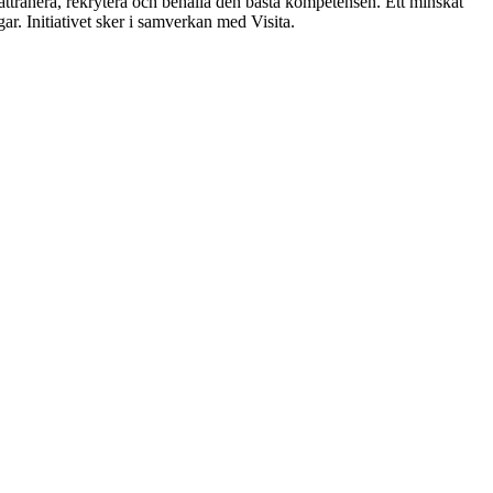
ttrahera, rekrytera och behålla den bästa kompetensen. Ett minskat
r. Initiativet sker i samverkan med Visita.