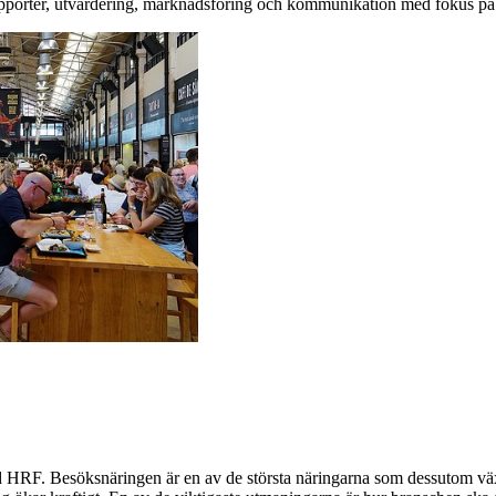
rapporter, utvärdering, marknadsföring och kommunikation med fokus p
HRF. Besöksnäringen är en av de största näringarna som dessutom väx