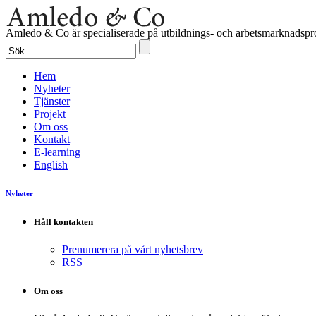
Amledo & Co är specialiserade på utbildnings- och arbetsmarknadspro
Hem
Nyheter
Tjänster
Projekt
Om oss
Kontakt
E-learning
English
Nyheter
Håll kontakten
Prenumerera på vårt nyhetsbrev
RSS
Om oss