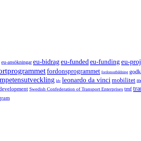
eu-funded
eu-proj
eu-bidrag
eu-funding
eu-ansökningar
portprogrammet
fordonsprogrammet
godk
fordonsutbildning
mpetensutveckling
leonardo da vinci
mobilitet
mo
ldv
tr
 development
tmf
Swedish Confederation of Transport Enterprises
gram