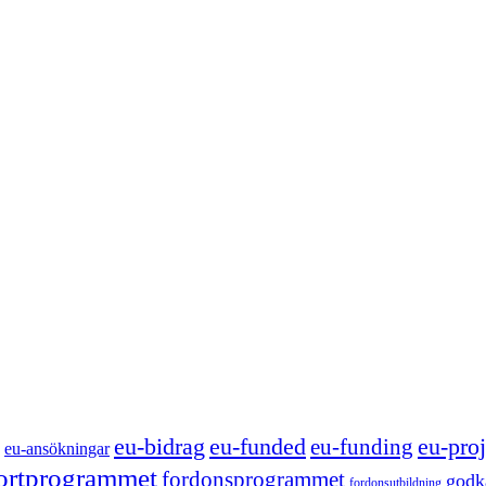
eu-funded
eu-proj
eu-bidrag
eu-funding
eu-ansökningar
portprogrammet
fordonsprogrammet
godk
fordonsutbildning