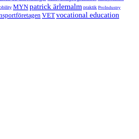
patrick ärlemalm
MYN
bility
praktik
ProIndustry
vocational education
VET
ansportföretagen