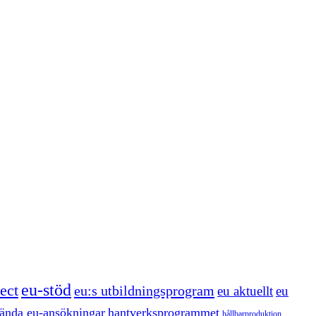
eu-stöd
ect
eu:s utbildningsprogram
eu aktuellt
eu
ända eu-ansökningar
hantverksprogrammet
hållbarproduktion