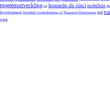
mpetensutveckling
leonardo da vinci
mobilitet
mo
ldv
tr
 development
tmf
Swedish Confederation of Transport Enterprises
gram