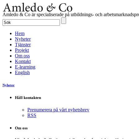
Amledo & Co är specialiserade på utbildnings- och arbetsmarknadspro
Hem
Nyheter
Tjänster
Projekt
Om oss
Kontakt
E-learning
English
Nyheter
Håll kontakten
Prenumerera på vårt nyhetsbrev
RSS
Om oss