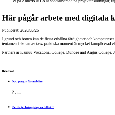
Vi på Amledo & Co är specialiserade på projekt­ansökningar, 
Här pågår arbete med digitala 
Publicerat:
2020/05/26
I grund och botten kan de flesta erhållna färdigheter och kompetenser
tentamen i skolan av t.ex. praktiska moment är mycket komplicerad ell
Partners är Kainuu Vocational College, Dundee and Angus College,
Relaterat
Nya pengar för mobilitet
8 jun
Berths jobbskuggning en fullträff