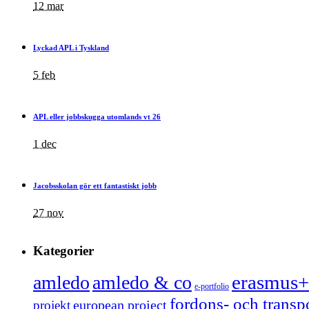
12 mar
Lyckad APL i Tyskland
5 feb
APL eller jobbskugga utomlands vt 26
1 dec
Jacobsskolan gör ett fantastiskt jobb
27 nov
Kategorier
erasmus+
amledo
amledo & co
e-portfolio
fordons- och trans
european project
projekt