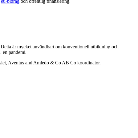
å
eu-bidrag
och offentlig finansiering.
j. Detta är mycket användbart om konventionell utbildning och
x. en pandemi.
siet, Aventus and Amledo & Co AB Co koordinator.