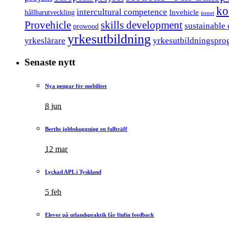
ko
intercultural competence
Invehicle
hållbarutveckling
irenet
Provehicle
skills development
sustainable
prowood
yrkesutbildning
yrkeslärare
yrkesutbildningspro
Senaste nytt
Nya pengar för mobilitet
8 jun
Berths jobbskuggning en fullträff
12 mar
Lyckad APL i Tyskland
5 feb
Elever på utlandspraktik får finfin feedback