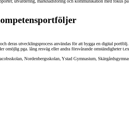
rapporter, utvärdering, marknadsföring och kommunikation med fokus p
kompetensportföljer
 och deras utvecklingsprocess användas för att bygga en digital portföl
er omöjlig pga. lång resväg eller andra försvårande omständigheter t.e
 Jacobsskolan, Nordenbergsskolan, Ystad Gymnasium, Skärgårdsgymna