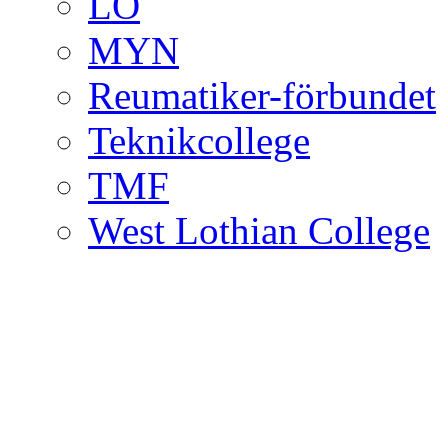
LO
MYN
Reumatiker-förbundet
Teknikcollege
TMF
West Lothian College