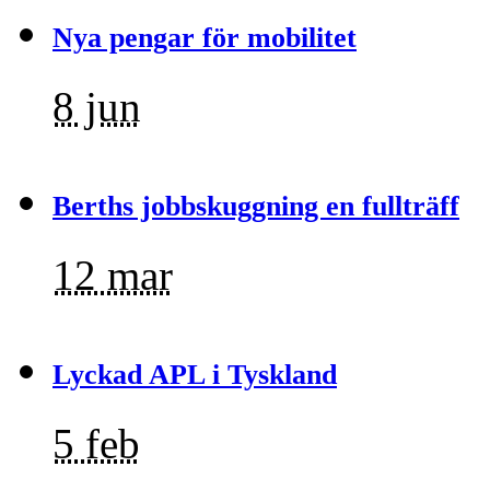
Nya pengar för mobilitet
8 jun
Berths jobbskuggning en fullträff
12 mar
Lyckad APL i Tyskland
5 feb