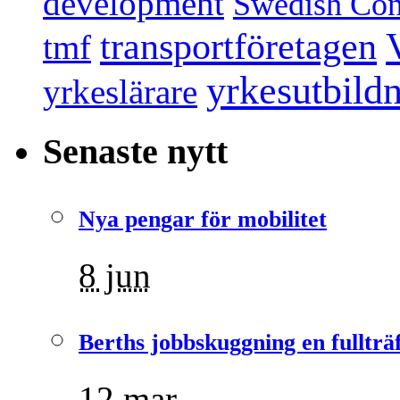
development
Swedish Conf
transportföretagen
tmf
yrkesutbild
yrkeslärare
Senaste nytt
Nya pengar för mobilitet
8 jun
Berths jobbskuggning en fullträ
12 mar