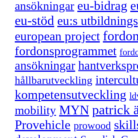
e
eu-bidrag
ansökningar
eu-stöd
eu:s utbildnin
fordo
european project
fordonsprogrammet
ford
ansökningar
hantverksp
intercul
hållbarutveckling
kompetensutveckling
ld
patrick
MYN
mobility
Provehicle
skil
prowood