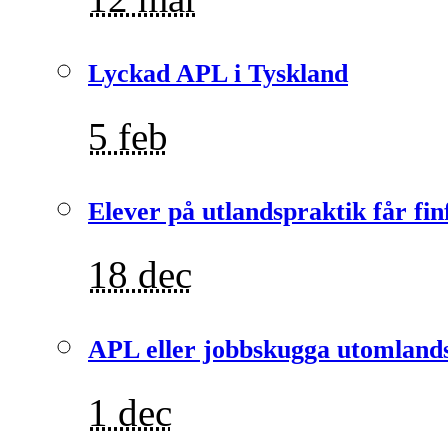
Lyckad APL i Tyskland
5 feb
Elever på utlandspraktik får fin
18 dec
APL eller jobbskugga utomlands
1 dec