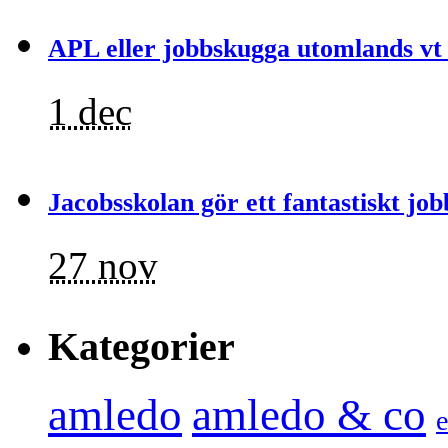
APL eller jobbskugga utomlands vt
1 dec
Jacobsskolan gör ett fantastiskt job
27 nov
Kategorier
amledo
amledo & co
e