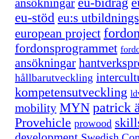
e
eu-bidrag
ansökningar
eu-stöd
eu:s utbildnin
fordo
european project
fordonsprogrammet
ford
ansökningar
hantverksp
intercul
hållbarutveckling
kompetensutveckling
ld
patrick
MYN
mobility
Provehicle
skil
prowood
development
Swedish Conf