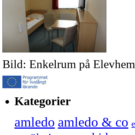
Bild: Enkelrum på Elevhem
Kategorier
amledo
amledo & co
e