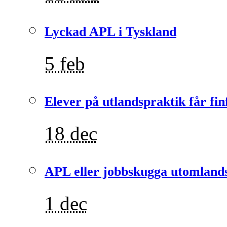
Lyckad APL i Tyskland
5 feb
Elever på utlandspraktik får fin
18 dec
APL eller jobbskugga utomlands
1 dec