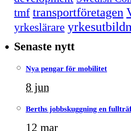
transportföretagen
tmf
yrkesutbild
yrkeslärare
Senaste nytt
Nya pengar för mobilitet
8 jun
Berths jobbskuggning en fullträ
12 mar