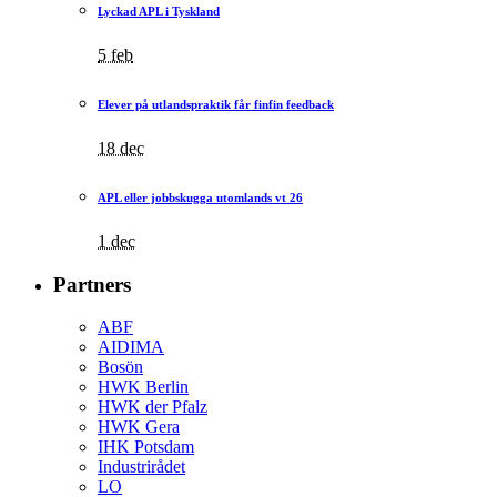
Lyckad APL i Tyskland
5 feb
Elever på utlandspraktik får finfin feedback
18 dec
APL eller jobbskugga utomlands vt 26
1 dec
Partners
ABF
AIDIMA
Bosön
HWK Berlin
HWK der Pfalz
HWK Gera
IHK Potsdam
Industrirådet
LO