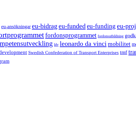
eu-funded
eu-proj
eu-bidrag
eu-funding
eu-ansökningar
portprogrammet
fordonsprogrammet
godk
fordonsutbildning
mpetensutveckling
leonardo da vinci
mobilitet
mo
ldv
tr
 development
tmf
Swedish Confederation of Transport Enterprises
gram