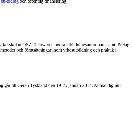
å
eu-bidrag
och offentlig finansiering.
 yrkesskolan OSZ Teltow och andra utbildningsanordnare samt företag
ör metoder och förutsättningar inom yrkesutbildning och praktik i
ng går till Gera i Tyskland den 19-25 januari 2014. Anmäl dig nu!