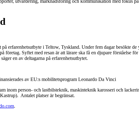
rapporter, utvärdering, marknadsföring och kommunikation med fokus p
nd
t på erfarenhetsutbyte i Teltow, Tyskland. Under fem dagar besökte de
på företag. Syftet med resan är att lärare ska få en djupare förståelse f
säger en av deltagarna på erfarenhetsutbytet.
inansierades av EU:s mobilitetsprogram Leonardo Da Vinci
ram inom person- och lastbilsteknik, maskinteknik karosseri och lackeri
astrup). Antalet platser är begränsat.
edo.com
.