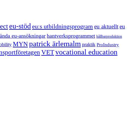
eu-stöd
ect
eu:s utbildningsprogram
eu aktuellt
eu
ända eu-ansökningar
hantverksprogrammet
hållbarproduktion
patrick ärlemalm
MYN
bility
praktik
ProIndustry
vocational education
VET
ansportföretagen