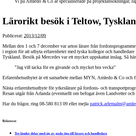
Vi på Amledo & Co är specialiserade på projekt­ansökningar, 
Lärorikt besök i Teltow, Tyskla
Publicerat:
2013/12/09
Mellan den 1 och 7 december var arton lärare från fordonsprogramme
i region för att utbyta erfarenheter med tyska kollegor och handledare 
Tyskland. Besök på Mercedes var ett mycket uppskattat inslag. Så här 
”Jag vill tacka för en givande och mycket bra vecka”
Erfarenhetsutbytet är ett samarbete mellan MYN, Amledo & Co och f
Nästa erfarenhetsutbyte för yrkeslärare på fordons- och transportprog
Resan utgår från Arlanda (eventuellt om befogat även Landvetter och K
Har du frågor, ring 08-580 813 09 eller mejla
patrick.arlemalm@aml
Relaterat
Tre länder delar med sig av goda tips till lärare och handledare