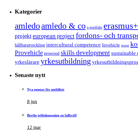
Kategorier
erasmus+
amledo
amledo & co
e-portfolio
fordons- och trans
european project
projekt
ko
intercultural competence
Invehicle
hållbarutveckling
irenet
Provehicle
skills development
sustainable
prowood
yrkesutbildning
yrkeslärare
yrkesutbildningspro
Senaste nytt
Nya pengar för mobilitet
8 jun
Berths jobbskuggning en fullträff
12 mar