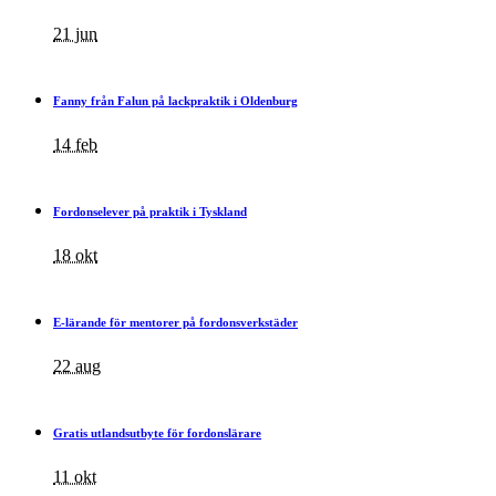
21 jun
Fanny från Falun på lackpraktik i Oldenburg
14 feb
Fordonselever på praktik i Tyskland
18 okt
E-lärande för mentorer på fordonsverkstäder
22 aug
Gratis utlandsutbyte för fordonslärare
11 okt