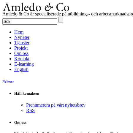
Amledo & Co är specialiserade på utbildnings- och arbetsmarknadspro
Hem
Nyheter
Tjänster
Projekt
Om oss
Kontakt
E-learning
English
Nyheter
Håll kontakten
Prenumerera på vårt nyhetsbrev
RSS
Om oss