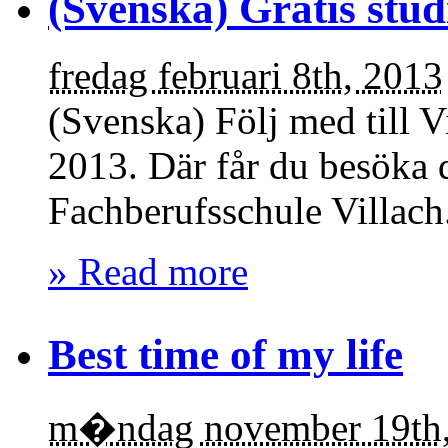
(Svenska) Gratis studi
fredag februari 8th, 2013
(Svenska) Följ med till V
2013. Där får du besöka 
Fachberufsschule Villach
» Read more
Best time of my life
m�ndag november 19th,