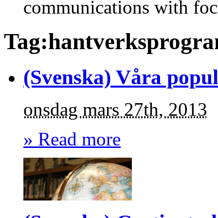
communications with foc
Tag:hantverksprogr
(Svenska) Våra popul
onsdag mars 27th, 2013
» Read more