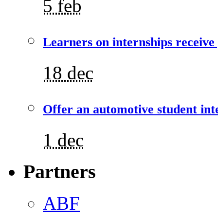
5 feb
Learners on internships receive
18 dec
Offer an automotive student int
1 dec
Partners
ABF