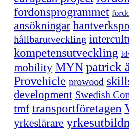
fordonsprogrammet
ford
ansökningar
hantverksp
intercul
hållbarutveckling
kompetensutveckling
ld
patrick
MYN
mobility
Provehicle
skil
prowood
development
Swedish Conf
transportföretagen
tmf
yrkesutbild
yrkeslärare