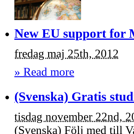
New EU support for 
fredag maj 25th, 2012
» Read more
(Svenska) Gratis studi
tisdag november 22nd, 2
(Svenska) Följ med till 