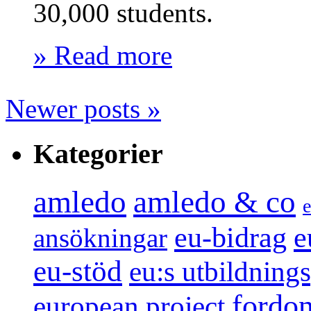
30,000 students.
» Read more
Newer posts
»
Kategorier
amledo
amledo & co
e
e
eu-bidrag
ansökningar
eu-stöd
eu:s utbildnin
fordo
european project