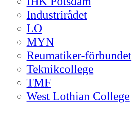
IHK Potsdam
Industrirådet
LO
MYN
Reumatiker-förbundet
Teknikcollege
TMF
West Lothian College