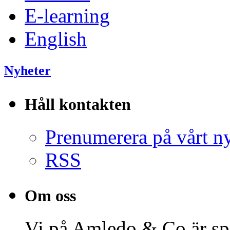
E-learning
English
Nyheter
Håll kontakten
Prenumerera på vårt n
RSS
Om oss
Vi på Amledo & Co är spe