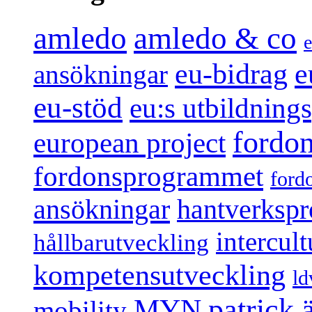
amledo
amledo & co
e
e
eu-bidrag
ansökningar
eu-stöd
eu:s utbildnin
fordo
european project
fordonsprogrammet
ford
ansökningar
hantverksp
intercul
hållbarutveckling
kompetensutveckling
ld
patrick
MYN
mobility