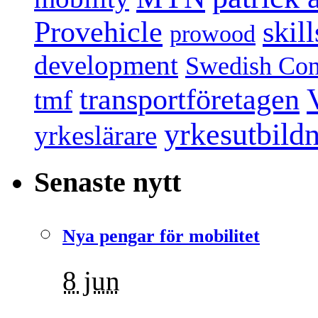
Provehicle
skil
prowood
development
Swedish Conf
transportföretagen
tmf
yrkesutbild
yrkeslärare
Senaste nytt
Nya pengar för mobilitet
8 jun