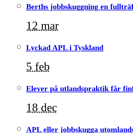
Berths jobbskuggning en fullträ
12 mar
Lyckad APL i Tyskland
5 feb
Elever på utlandspraktik får fin
18 dec
APL eller jobbskugga utomlands