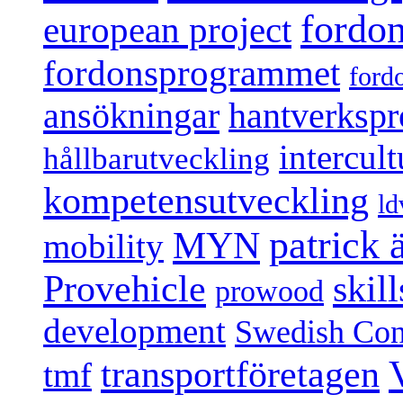
fordo
european project
fordonsprogrammet
ford
ansökningar
hantverksp
intercul
hållbarutveckling
kompetensutveckling
ld
patrick
MYN
mobility
Provehicle
skil
prowood
development
Swedish Conf
transportföretagen
tmf