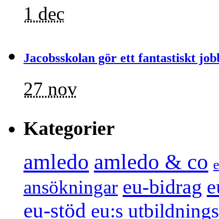
1 dec
Jacobsskolan gör ett fantastiskt job
27 nov
Kategorier
amledo
amledo & co
e
e
eu-bidrag
ansökningar
eu-stöd
eu:s utbildnin