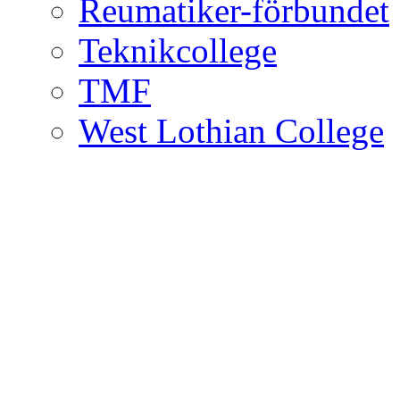
Reumatiker-förbundet
Teknikcollege
TMF
West Lothian College