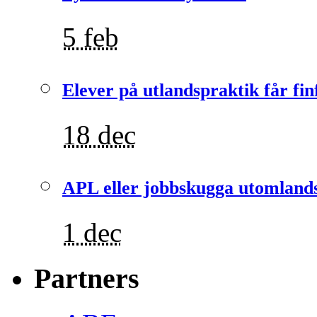
5 feb
Elever på utlandspraktik får fin
18 dec
APL eller jobbskugga utomlands
1 dec
Partners