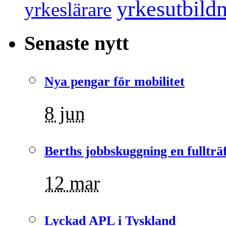
yrkesutbild
yrkeslärare
Senaste nytt
Nya pengar för mobilitet
8 jun
Berths jobbskuggning en fullträ
12 mar
Lyckad APL i Tyskland