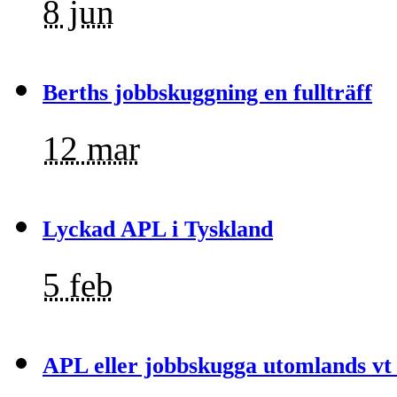
8 jun
Berths jobbskuggning en fullträff
12 mar
Lyckad APL i Tyskland
5 feb
APL eller jobbskugga utomlands vt