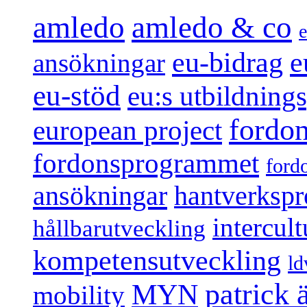
amledo
amledo & co
e
e
eu-bidrag
ansökningar
eu-stöd
eu:s utbildnin
fordo
european project
fordonsprogrammet
ford
ansökningar
hantverksp
intercul
hållbarutveckling
kompetensutveckling
ld
patrick
MYN
mobility