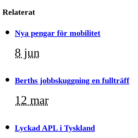
Relaterat
Nya pengar för mobilitet
8 jun
Berths jobbskuggning en fullträff
12 mar
Lyckad APL i Tyskland