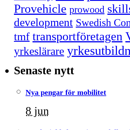
Provehicle
skil
prowood
development
Swedish Conf
transportföretagen
tmf
yrkesutbild
yrkeslärare
Senaste nytt
Nya pengar för mobilitet
8 jun