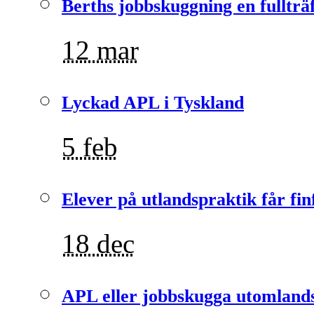
Berths jobbskuggning en fullträ
12 mar
Lyckad APL i Tyskland
5 feb
Elever på utlandspraktik får fin
18 dec
APL eller jobbskugga utomlands