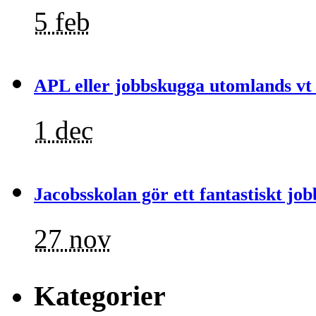
5 feb
APL eller jobbskugga utomlands vt
1 dec
Jacobsskolan gör ett fantastiskt job
27 nov
Kategorier