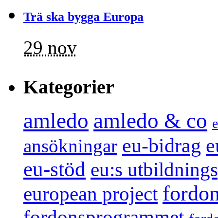
Trä ska bygga Europa
29 nov
Kategorier
amledo
amledo & co
e
e
eu-bidrag
ansökningar
eu-stöd
eu:s utbildnin
fordo
european project
fordonsprogrammet