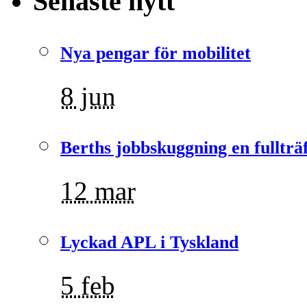
Senaste nytt
Nya pengar för mobilitet
8 jun
Berths jobbskuggning en fullträ
12 mar
Lyckad APL i Tyskland
5 feb