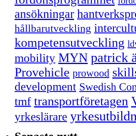
ford
ansökningar
hantverksp
intercul
hållbarutveckling
kompetensutveckling
ld
patrick
MYN
mobility
Provehicle
skil
prowood
development
Swedish Conf
transportföretagen
tmf
yrkesutbild
yrkeslärare