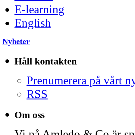
E-learning
English
Nyheter
Håll kontakten
Prenumerera på vårt n
RSS
Om oss
Vi på Amledo & Co är spe