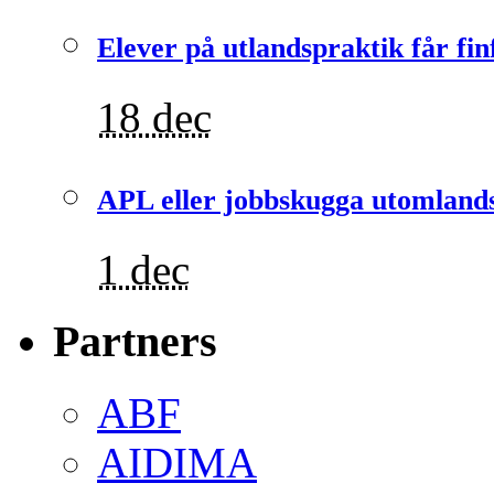
Elever på utlandspraktik får fin
18 dec
APL eller jobbskugga utomlands
1 dec
Partners
ABF
AIDIMA