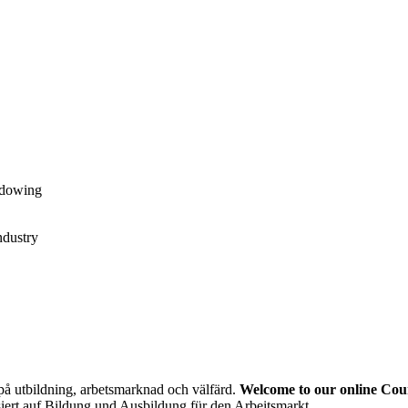
adowing
ndustry
å utbildning, arbetsmarknad och välfärd.
Welcome to our online Cou
isiert auf Bildung und Ausbildung für den Arbeitsmarkt.