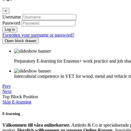
×
Username
Password
Log in
Forgotten your username or password?
Open block drawer
Preparatory E-learning for Erasmus+ work practice and job sh
Intercultural competence in VET for wood, metal and vehicle i
Prev
Next
Top Block Position
Skip E-learning
E-learning
Välkommen till våra onlinekurser.
Amledo & Co är specialiserade p
market.
Herzlich willkommen zu unseren Online-Kursen
. Spezial