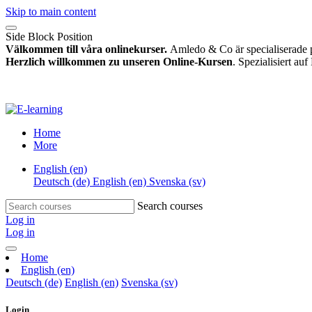
Skip to main content
Side Block Position
Välkommen till våra onlinekurser.
Amledo & Co är specialiserade p
Herzlich willkommen zu unseren Online-Kursen
. Spezialisiert a
Home
More
English ‎(en)‎
Deutsch ‎(de)‎
English ‎(en)‎
Svenska ‎(sv)‎
Search courses
Log in
Log in
Home
English ‎(en)‎
Deutsch ‎(de)‎
English ‎(en)‎
Svenska ‎(sv)‎
Login