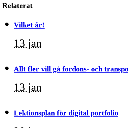
Relaterat
Vilket år!
13 jan
Allt fler vill gå fordons- och tran
13 jan
Lektionsplan för digital portfolio