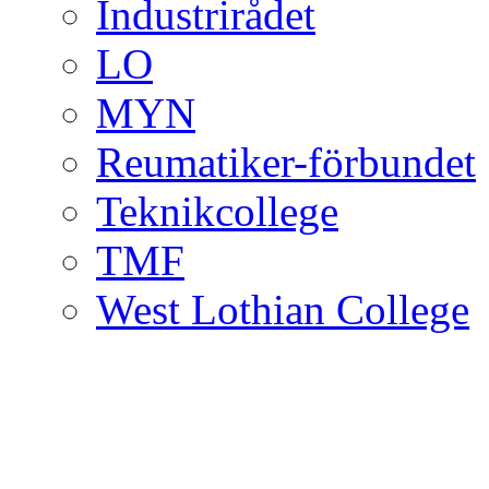
Industrirådet
LO
MYN
Reumatiker-förbundet
Teknikcollege
TMF
West Lothian College