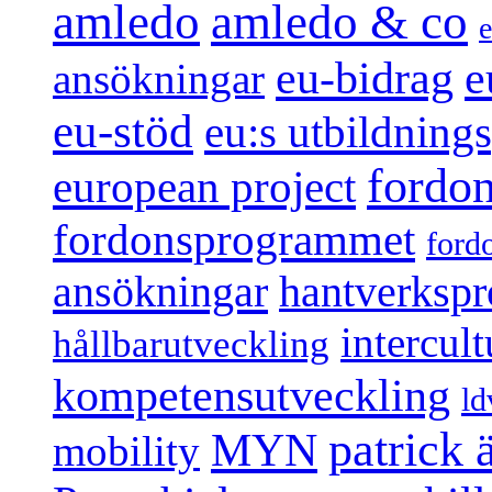
amledo
amledo & co
e
e
eu-bidrag
ansökningar
eu-stöd
eu:s utbildnin
fordo
european project
fordonsprogrammet
ford
ansökningar
hantverksp
intercul
hållbarutveckling
kompetensutveckling
ld
patrick
MYN
mobility