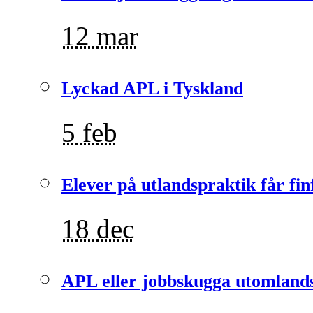
12 mar
Lyckad APL i Tyskland
5 feb
Elever på utlandspraktik får fin
18 dec
APL eller jobbskugga utomlands