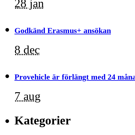
28 jan
Godkänd Erasmus+ ansökan
8 dec
Provehicle är förlängt med 24 mån
7 aug
Kategorier